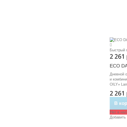
Быстрый 
2 261
ECO DA
Дневной 
и комбин
OILY» La
2 261
В ко
Нет в на
Добавить