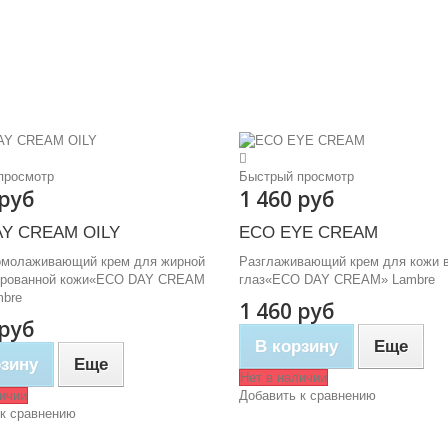
просмотр
Быстрый просмотр
 руб
1 460 руб
Y CREAM OILY
ECO EYE CREAM
омолаживающий крем для жирной
Разглаживающий крем для кожи в
ированной кожи«ECO DAY CREAM
глаз«ECO DAY CREAM» Lambre
mbre
1 460 руб
 руб
В корзину
Еще
рзину
Еще
Нет в наличии
личии
Добавить к сравнению
 к сравнению