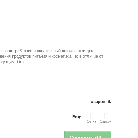
нное потребление и экологичный состав – эти два
ения продуктов питания и косметики. Но в отличие от
одящим. Он с...
Товаров: 8.
Вид:
Сетка
Список
Сравнить (
0
)