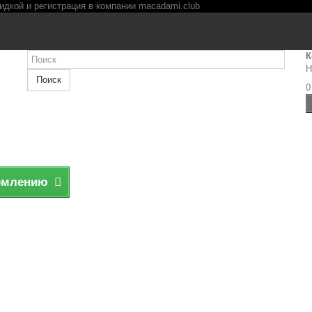
К
Н
Поиск
0
рмлению