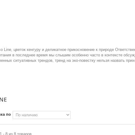
o Line, цветок кенгуру и деликатное прикосновение к природе Ответстве
тания в последнее время мы слышим особенно часто в контексте обсужд
енных ситуативных трендов, тренд на эко-повестку нельзя назвать прих
INE
ка по
1 - 8 из 8 товаров