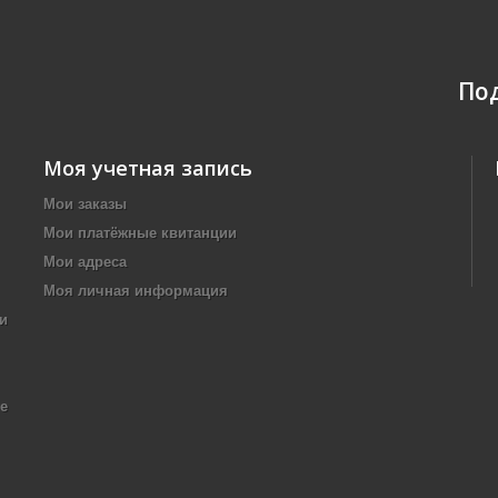
По
Моя учетная запись
Мои заказы
Мои платёжные квитанции
Мои адреса
Моя личная информация
и
е