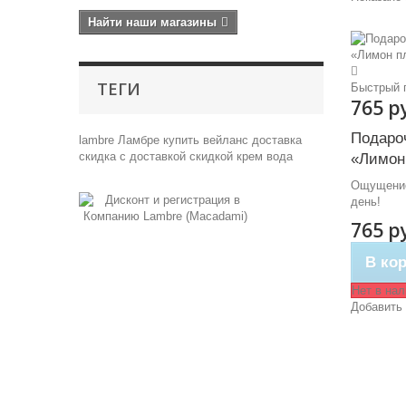
Найти наши магазины
ТЕГИ
Быстрый 
765 р
Подароч
lambre
Ламбре
купить
вейланс
доставка
скидка
с доставкой
скидкой
крем
вода
«Лимон.
Ощущение
день!
765 р
В ко
Нет в на
Добавить