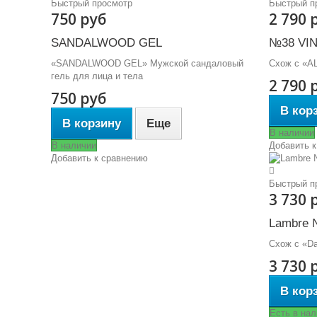
Быстрый просмотр
Быстрый п
750 руб
2 790 
SANDALWOOD GEL
№38 VI
«SANDALWOOD GEL» Мужской сандаловый
Схож с «AL
гель для лица и тела
2 790 
750 руб
В кор
В корзину
Еще
В наличии
В наличии
Добавить к
Добавить к сравнению
Быстрый п
3 730 
Lambre 
Схож с «Dal
3 730 
В кор
Есть в нал