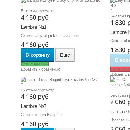
Быстрый просмотр
4 160 руб
Быстрый п
1 830 
Lambre №1
Lambre 
Схож с «Joy of pink от Lacostee»
Схож с «La
4 160 руб
1 830 
В корзину
Еще
В кор
Есть в наличии
Добавить к сравнению
Нет в нали
Добавить к
Быстрый просмотр
4 160 руб
Быстрый п
2 060 
Lambre №7
Lambre 
Схож с «Laura Biagiotti»
Известен ка
4 160 руб
2 060 