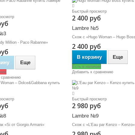
Быстрый просмотр
2 400 руб
росмотр
руб
Lambre №5
№3
Схож с «Hugo Woman – Hugo Bos
dy Million - Paco Rabanne»
2 400 руб
руб
В корзину
Еще
зину
Еще
Есть в наличии
чии
Добавить к сравнению
 сравнению
росмотр
Быстрый просмотр
руб
2 980 руб
№8
Lambre №9
к «Si от Giorgio Armani»
Схож с «L’Eau par Kenzo – Kenzo»
руб
2 980 руб