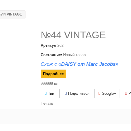
№44 VINTAGE
№44 VINTAGE
Артикул
262
Состояние:
Новый товар
Схож с
«DAISY от Marc Jacobs»
Подробнее
999999
шт.
Твит
Поделиться
Google+
Pi
Печать