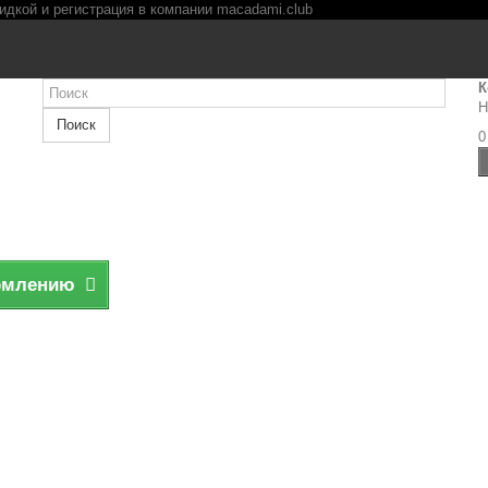
К
Н
Поиск
0
рмлению