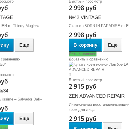
росмотр
Быстрый просмотр
руб
2 998 руб
NTAGE
№42 VINTAGE
IEN от Thierry Mugler»
Схож с «BORN IN PARADISE от E
руб
2 998 руб
зину
Еще
В корзину
Еще
Есть в наличии
 сравнению
Добавить к сравнению
росмотр
руб
Быстрый просмотр
2 915 руб
№34
ZEN ADVANCED REPAIR
lissime – Salvador Dali»
Интенсивный восстанавливающий
руб
крем для лица
2 915 руб
зину
Еще
ичии
В корзину
Еще