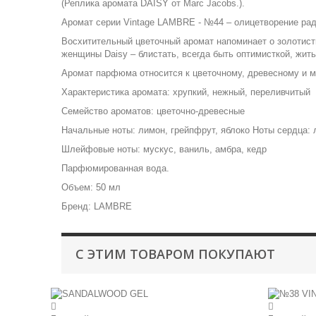
(Реплика аромата DAISY от Marc Jacobs.).
Аромат серии Vintage LAMBRE - №44 – олицетворение радо
Восхитительный цветочный аромат напоминает о золотис
женщины Daisy – блистать, всегда быть оптимисткой, жить
Аромат парфюма относится к цветочному, древесному и м
Характеристика аромата: хрупкий, нежный, переливчитый
Семейство ароматов: цветочно-древесные
Начальные ноты: лимон, грейпфрут, яблоко Ноты сердца: 
Шлейфовые ноты: мускус, ваниль, амбра, кедр
Парфюмированная вода.
Объем: 50 мл
Бренд: LAMBRE
С ЭТИМ ТОВАРОМ ПОКУПАЮТ