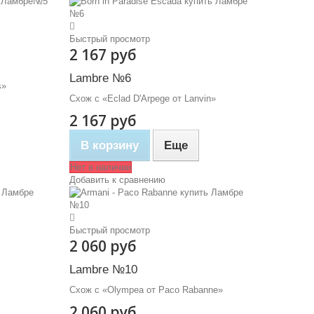
Быстрый просмотр
2 167 руб
Lambre №6
s»
Схож с «Eclad D'Arpege от Lanvin»
2 167 руб
В корзину
Еще
Нет в наличии
Добавить к сравнению
Быстрый просмотр
2 060 руб
Lambre №10
Схож с «Olympea от Paco Rabanne»
2 060 руб