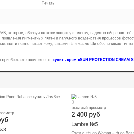
Печать
, которые, образуя на коже защитную пленку, надежно оберегают её о
, появления пигментных пятен и пагубного воздействия процессов фото
лажняет и нежно питает кожу, витамин Е и масло Ши обеспечивают инте
 приобретаете возможность
купить крем «SUN PROTECTION CREAM S
Быстрый просмотр
2 400 руб
росмотр
руб
Lambre №5
№3
Схож с «Hugo Woman – Hugo Bos