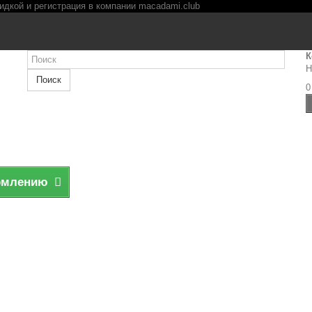
К
Н
Поиск
0
рмлению