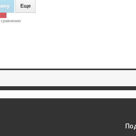
зину
Еще
чии
 сравнению
По