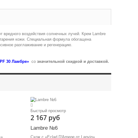
т вредного воздействия солнечных лучей. Крем Lambre
старения кожи. Специальная формула обогащена
нсивное разглаживание и регенерацию.
PF 30 Ламбре»
со
значительной скидкой и доставкой.
Быстрый просмотр
2 167 руб
Lambre №6
s»
Схож с «Eclad D'Arpege от Lanvin»