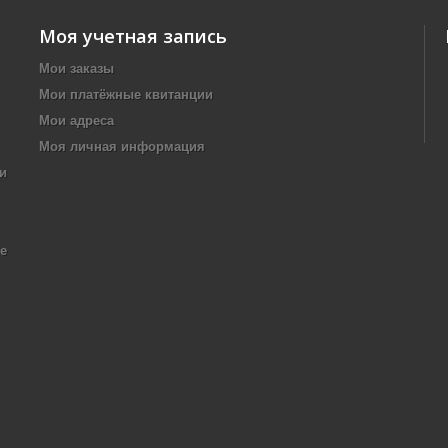
Моя учетная запись
Мои заказы
Мои платёжные квитанции
Мои адреса
Моя личная информация
и
е