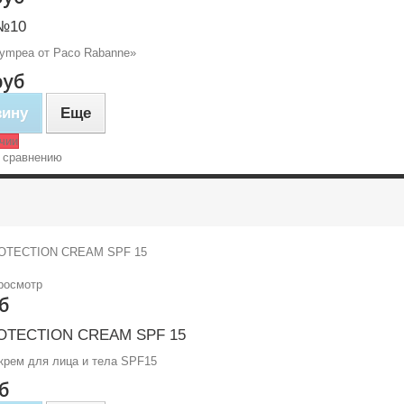
№10
ympea от Paco Rabanne»
руб
зину
Еще
чии
 сравнению
росмотр
б
OTECTION CREAM SPF 15
крем для лица и тела SPF15
б