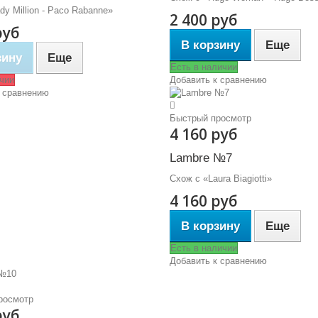
dy Million - Paco Rabanne»
2 400 руб
руб
В корзину
Еще
зину
Еще
Есть в наличии
чии
Добавить к сравнению
 сравнению
Быстрый просмотр
4 160 руб
Lambre №7
Схож с «Laura Biagiotti»
4 160 руб
В корзину
Еще
Есть в наличии
Добавить к сравнению
росмотр
руб