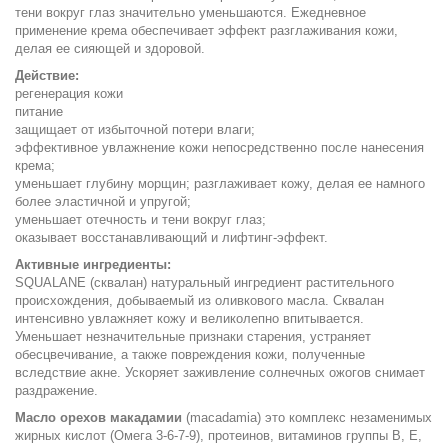
тени вокруг глаз значительно уменьшаются. Ежедневное
применение крема обеспечивает эффект разглаживания кожи,
делая ее сияющей и здоровой.
Действие:
регенерация кожи
питание
защищает от избыточной потери влаги;
эффективное увлажнение кожи непосредственно после нанесения
крема;
уменьшает глубину морщин; разглаживает кожу, делая ее намного
более эластичной и упругой;
уменьшает отечность и тени вокруг глаз;
оказывает восстанавливающий и лифтинг-эффект.
Активные ингредиенты:
SQUALANE (сквалан) натуральный ингредиент растительного
происхождения, добываемый из оливкового масла. Сквалан
интенсивно увлажняет кожу и великолепно впитывается.
Уменьшает незначительные признаки старения, устраняет
обесцвечивание, а также повреждения кожи, полученные
вследствие акне. Ускоряет заживление солнечных ожогов снимает
раздражение.
Масло орехов макадамии
(macadamia) это комплекс незаменимых
жирных кислот (Омега 3-6-7-9), протеинов, витаминов группы В, Е,