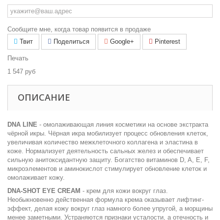
Сообщите мне, когда товар появится в продаже
Твит
Поделиться
Google+
Pinterest
Печать
1 547 руб
ОПИСАНИЕ
DNA LINE
- омолаживающая линия косметики на основе экстракта
чёрной икры. Чёрная икра мобилизует процесс обновления клеток,
увеличивая количество межклеточного коллагена и эластина в
коже. Нормализует деятельность сальных желез и обеспечивает
сильную анитоксидантную защиту. Богатство витаминов D, A, E, F,
микроэлементов и аминокислот стимулирует обновление клеток и
омолаживает кожу.​
DNA-SHOT EYE CREAM
- крем для кожи вокруг глаз.
Необыкновенно действенная формула крема оказывает лифтинг-
эффект, делая кожу вокруг глаз намного более упругой, а морщины
менее заметными. Устраняются признаки усталости, а отечность и