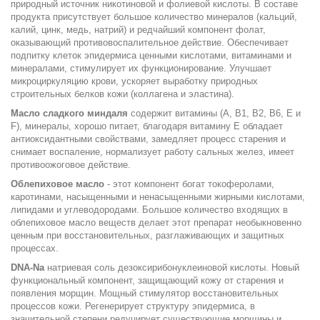
природный источник никотиновой и фолиевой кислоты. В составе
продукта присутствует большое количество минералов (кальций,
калий, цинк, медь, натрий) и редчайший компонент фолат,
оказывающий противовоспалительное действие. Обеспечивает
подпитку клеток эпидермиса ценными кислотами, витаминами и
минералами, стимулирует их функционирование. Улучшает
микроциркуляцию крови, ускоряет выработку природных
строительных белков кожи (коллагена и эластина).
Масло сладкого миндаля
содержит витамины (А, В1, В2, В6, Е и
F), минералы, хорошо питает, благодаря витамину Е обладает
антиоксидантными свойствами, замедляет процесс старения и
снимает воспаление, нормализует работу сальных желез, имеет
противоожоговое действие.
Облепиховое масло
- этот компонент богат токоферолами,
каротинами, насыщенными и ненасыщенными жирными кислотами,
липидами и углеводородами. Большое количество входящих в
облепиховое масло веществ делает этот препарат необыкновенно
ценным при восстановительных, разглаживающих и защитных
процессах.​
DNA-Na
​натриевая соль дезоксирибонуклеиновой кислоты. Новый
функциональный компонент, защищающий кожу от старения и
появления морщин. Мощный стимулятор восстановительных
процессов кожи. Регенерирует структуру эпидермиса, в
значительной степени редуцирует существующие морщины и