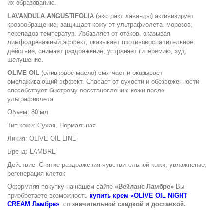
их образованию.
LAVANDULA ANGUSTIFOLIA
(экстракт лаванды) активизирует
кровообращение, защищает кожу от ультрафиолета, морозов,
перепадов температур. Избавляет от отёков, оказывая
лимфодренажный эффект, оказывает противовоспалительное
действие, снимает раздражение, устраняет гиперемию, зуд,
шелушение.
OLIVE OIL
(оливковое масло) смягчает и оказывает
омолаживающий эффект. Спасает от сухости и обезвоженности,
способствует быстрому восстановлению кожи после
ультрафиолета.
Объем: 80 мл
Тип кожи: Сухая, Нормальная
Линия: OLIVE OIL LINE
Бренд: LAMBRE
Действие: Снятие раздражения чувствительной кожи, увлажнение,
регенерация клеток
Оформляя покупку на нашем сайте
«Вейланс Ламбре»
Вы
приобретаете возможность
купить крем «OLIVE OIL NIGHT
CREAM Ламбре»
со
значительной скидкой и доставкой.