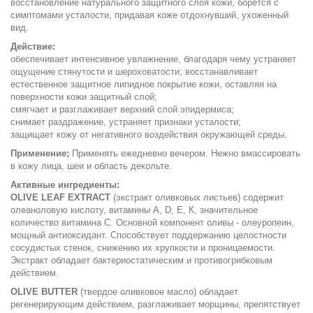
восстановление натурального защитного слоя кожи, борется с
симптомами усталости, придавая коже отдохнувший, ухоженный
вид.
Действие:
обеспечивает интенсивное увлажнение, благодаря чему устраняет
ощущение стянутости и шероховатости; восстанавливает
естественное защитное липидное покрытие кожи, оставляя на
поверхности кожи защитный слой;
смягчает и разглаживает верхний слой эпидермиса;
снимает раздражение, устраняет признаки усталости;
защищает кожу от негативного воздействия окружающей среды.
Применение;
Применять ежедневно вечером. Нежно вмассировать
в кожу лица, шеи и область декольте.
Активные ингредиенты:
OLIVE LEAF EXTRACT
(экстракт оливковых листьев) содержит
олеаноловую кислоту, витамины А, D, Е, К, значительное
количество витамина С. Основной компонент оливы - олеуропеин,
мощный антиоксидант. Способствует поддержанию целостности
сосудистых стенок, снижению их хрупкости и проницаемости.
Экстракт обладает бактериостатическим и противогрибковым
действием.
OLIVE BUTTER
(твердое оливковое масло) обладает
регенерирующим действием, разглаживает морщины, препятствует