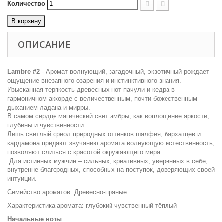
Количество
В корзину
ОПИСАНИЕ
Lambre #2
- Аромат волнующий, загадочный, экзотичный рождает
ощущение внезапного озарения и инстинктивного знания.
Изысканная терпкость древесных нот пачули и кедра в
гармоничном аккорде с величественным, почти божественным
дыханием ладана и мирры.
В самом сердце магический свет амбры, как воплощение яркости,
глубины и чувственности.
Лишь светлый ореол природных оттенков шалфея, бархатцев и
кардамона придают звучанию аромата волнующую естественность,
позволяют слиться с красотой окружающего мира.
Для истинных мужчин – сильных, креативных, уверенных в себе,
внутренне благородных, способных на поступок, доверяющих своей
интуиции.
Семейство ароматов: Древесно-пряные
Характеристика аромата: глубокий чувственный тёплый
Начальные ноты