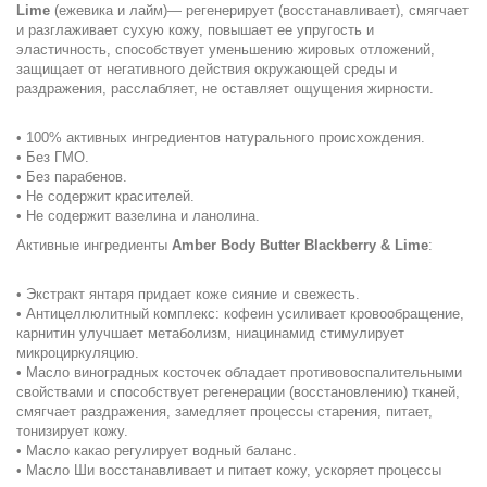
Lime
(ежевика и лайм)— регенерирует (восстанавливает), смягчает
и разглаживает сухую кожу, повышает ее упругость и
эластичность, способствует уменьшению жировых отложений,
защищает от негативного действия окружающей среды и
раздражения, расслабляет, не оставляет ощущения жирности.
• 100% активных ингредиентов натурального происхождения.
• Без ГМО.
• Без парабенов.
• Не содержит красителей.
• Не содержит вазелина и ланолина.
Активные ингредиенты
Amber Body Butter Blackberry & Lime
:
• Экстракт янтаря придает коже сияние и свежесть.
• Антицеллюлитный комплекс: кофеин усиливает кровообращение,
карнитин улучшает метаболизм, ниацинамид стимулирует
микроциркуляцию.
• Масло виноградных косточек обладает противовоспалительными
свойствами и способствует регенерации (восстановлению) тканей,
смягчает раздражения, замедляет процессы старения, питает,
тонизирует кожу.
• Масло какао регулирует водный баланс.
• Масло Ши восстанавливает и питает кожу, ускоряет процессы