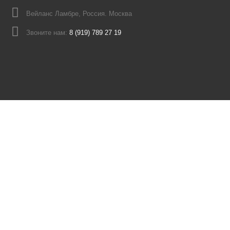
Вейланс Ламбре, Россия. Москва
Звоните нам:
8 (919) 789 27 19