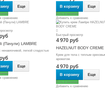
рзину
Еще
В корзину
Еще
аличии
Есть в наличии
 к сравнению
Добавить к сравнению
просмотр
 руб
Быстрый просмотр
4 970 руб
uli (Пачули) LAMBRE
HAZELNUT BODY CREME
 ненавязчивой, легкой сладостью
Крем для тела с теплым ореховы
 руб
ароматом.
4 970 руб
рзину
Еще
аличии
В корзину
Еще
 к сравнению
Есть в наличии
Добавить к сравнению