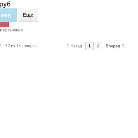
 руб
рзину
Еще
личии
 к сравнению
ая
1 - 12 из 13 товаров
Назад
1
2
Вперед
итное