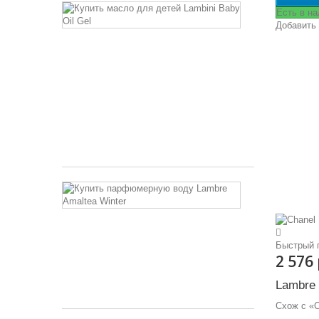
Lambini
Есть в н
Baby
Добавить
Oil
Gel
Гель
-
масло
для
детей
4 750 руб
Amaltea
Winter
Семейство
ароматов -
Быстрый 
цветочно
2 576
ориентальные
Lambre
7 465 руб
Схож с «C