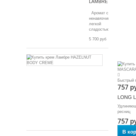
LAMBRE
Аромат с
ненавязчивой,
легкой
сладостью
5 700 руб
HAZELNUT
BODY
CREME
Крем
Быстрый 
для
757 р
тела
с
LONG 
теплым
ореховым
Удлиняющ
ароматом.
ресниц
757 р
4 970 руб
В ко