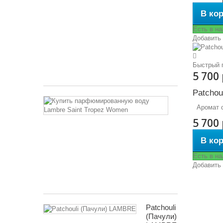
Схож
В ко
с
«Intuition
Есть в н
–
Добавить
Estee
Lauder»
Быстрый 
5 717 руб
5 700
Patcho
Saint
Аромат с
Tropez
Women
5 700
Семейство
В ко
ароматов
-
Есть в н
фруктовые
Добавить
5 950 руб
Patchouli
(Пачули)