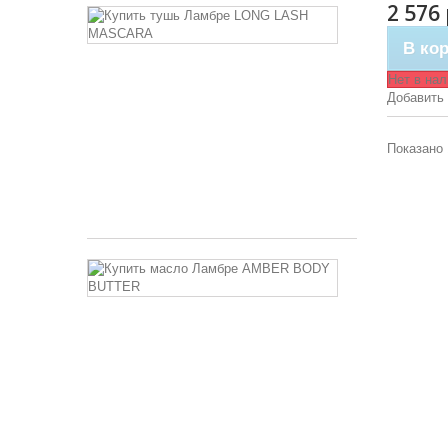
2 576
LONG
LASH
В ко
MASCARA
Нет в на
Удлиняющая
Добавить
и
подкручивающ
тушь
Показано 
для
ресниц
757 руб
Антицеллюл
масло
для
тела
-
Amber
Body
Butter
Blackberry
&
Lime