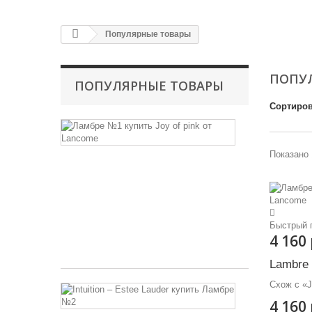
Популярные товары
ПОПУ
ПОПУЛЯРНЫЕ ТОВАРЫ
Сортиров
Lambre
№1
Показано 
Схож
с «Joy
of
pink
от
Lacostee»
Быстрый 
4 160
4 160 руб
Lambre
Схож с «J
Lambre
№2
4 160