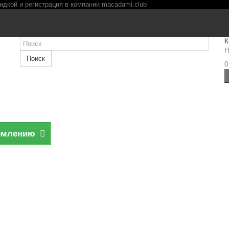
К
Н
Поиск
0
рмлению